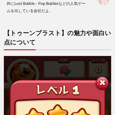
ン・
外にLost Bubble – Pop Bubllesなどの人気ゲー
キュ
ムを出している会社だよ。
ーブ
泥棒
のク
リア
【トゥーンブラスト】の魅力や面白い
を目
指す
点について
3.2
ブー
スタ
ーア
イテ
ムな
どア
イテ
ムを
上手
く組
み合
わせ
る