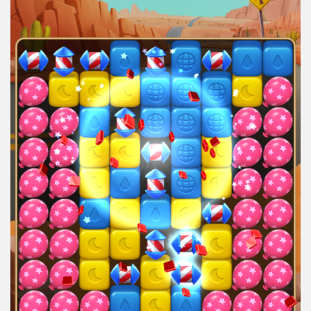
ンブ
ラス
ト】
の魅
力や
面白
い点
につ
いて
2.1
効率
よく
パズ
ルを
消し
た際
の爽
快感
2.2
シン
プル
なが