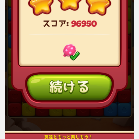
4
【ト
ゥー
ンブ
ラス
ト】
はシ
ンプ
ルか
つ奥
深い
パズ
ルゲ
ー
ム！
レビ
ュ
ー・
評価
まと
め