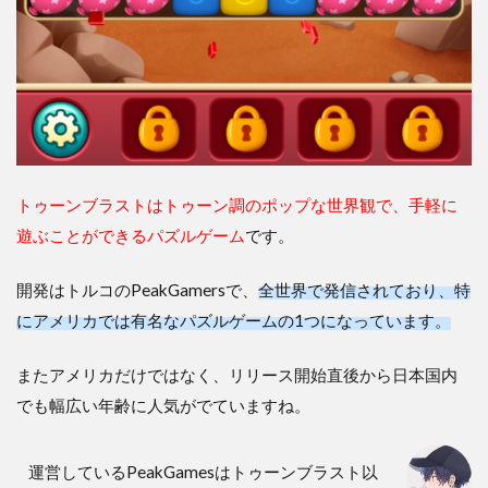
らも
奥深
い要
素の
数々
3
【ト
ゥー
ンブ
トゥーンブラストはトゥーン調のポップな世界観で、手軽に
ラス
ト】
遊ぶことができるパズルゲーム
です。
序盤
攻略
開発はトルコのPeakGamersで、
全世界で発信されており、特
のコ
ツに
にアメリカでは有名なパズルゲームの1つになっています。
つい
て
またアメリカだけではなく、リリース開始直後から日本国内
3.1
でも幅広い年齢に人気がでていますね。
スカ
イミ
ッシ
運営しているPeakGamesはトゥーンブラスト以
ョ