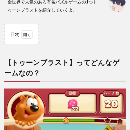
全世界で人気のある有名パズルゲームの1つト
ゥーンブラストを紹介していくよ。
目次
1
【ト
ゥー
ンブ
【トゥーンブラスト】ってどんなゲ
ラス
ト】
ームなの？
って
どん
なゲ
ーム
な
の？
2
【ト
ゥー