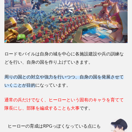
【ロ
ード
モバ
イ
ル】
の魅
力や
面白
い点
ロードモバイルは自身の城を中心に各施設建設や兵の訓練な
につ
いて
どを行い、自身の国を作り上げていきます。
2.1
周りの国との対立や強力を行いつつ、自身の国を発展させて
施設
建設
いくことが目的
になっています。
や城
の
通常の兵だけでなく、ヒーローという固有のキャラを育てて
LvUP
など
隊長にし、部隊を編成することも大事
です。
のス
トラ
テジ
ヒーローの育成はRPGっぽくなっている点にも
ー要