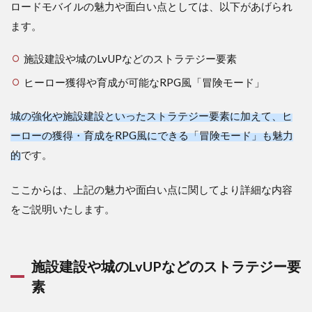
攻略
ロードモバイルの魅力や面白い点としては、以下があげられ
のコ
ます。
ツに
つい
施設建設や城のLvUPなどのストラテジー要素
て
3.1
ヒーロー獲得や育成が可能なRPG風「冒険モード」
兵士
の確
城の強化や施設建設といったストラテジー要素に加えて、ヒ
保よ
ーローの獲得・育成をRPG風にできる「冒険モード」も魅力
りも
食料
的
です。
生産
に力
ここからは、上記の魅力や面白い点に関してより詳細な内容
を入
れる
をご説明いたします。
3.2
冒険
モー
施設建設や城のLvUPなどのストラテジー要
ドは
ノー
素
マル
で進