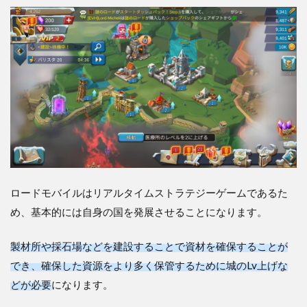
めつ
つエ
リー
トで
勲章
集め
4
【ロ
ード
モバ
イ
ル】
は戦
略と
ロードモバイルはリアルタイムストラテジーゲームであるた
育成
め、基本的には自身の国を発展させることになります。
が重
要な
ゲー
製材所や採石場などを建設することで資材を確保することが
ム！
でき、確保した資源をより多く保管するために城のLv上げな
レビ
ュ
どが必要
になります。
ー・
評価