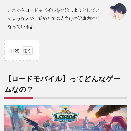
これからロードモバイルを開始しようとしてい
るような人や、始めたての人向けの記事内容と
なっているよ。
目次
1
【ロ
ード
モバ
【ロードモバイル】ってどんなゲー
イ
ル】
ムなの？
って
どん
なゲ
ーム
な
の？
2