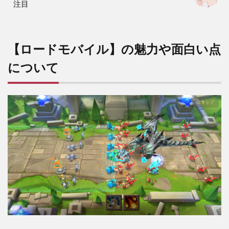
素
注目
2.2
ヒー
ロー
【ロードモバイル】の魅力や面白い点
獲得
や育
について
成が
可能
な
RPG
風
「冒
険モ
ー
ド」
3
【ロ
ード
モバ
イ
ル】
序盤