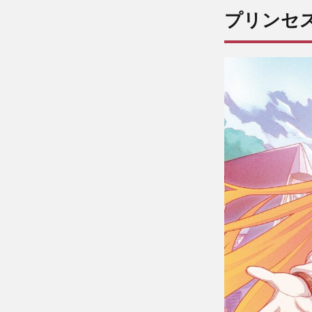
スコネ
プリンセス
クト！
Re:Dive
のレビ
ュー！
2
プ
リンセ
スコネ
クト！
Re:Dive
の魅力
3つ！
ココが
面白
い！
3
プ
リンセ
スコネ
クト！
Re:Dive