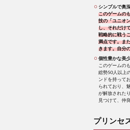
シンプルで奥
このゲームの
技の「ユニオ
し、それだけ
戦略的に戦う
満点です。ま
きます。自分
個性豊かな美
このゲームの
総勢50人以
ンドを持って
られており、
が解放された
見つけて、仲
プリンセス