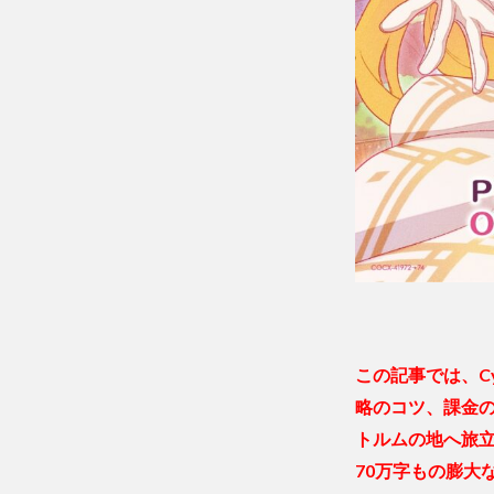
の序盤
攻略の
コツ
4
課金
する
なら
どこ
にす
る？
5
まと
め｜
総合
評価
この記事では、Cy
レビ
略のコツ、課金
ュ
トルムの地へ旅
ー！
70万字もの膨大