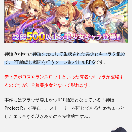
2.1
魅力
的な
美少
女ち
びキ
ャラ
と派
手な
神姫Projectは
神話を元にして生成された美少女キャラを集め
幻獣
召喚
て、PT編成し戦闘を行うターン制バトルRPG
です。
2.2
ディアボロスやランスロットといった有名なキャラが登場す
モー
ド変
るのですが、全員美少女となって現れます。
化す
るボ
ス戦
本作にはブラウザ専用かつR18指定となっている「神姫
の攻
Project R」が存在し、ストーリーが同じであるためちょっと
略性
の高
したエッチな会話があるのも特徴的ですね。
さ
3
【神