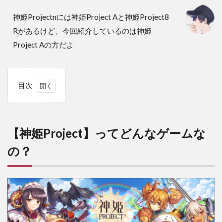
神姫Projectnには神姫Project Aと神姫Project8
Rがあるけど、今回紹介しているのは神姫
Project Aの方だよ
目次
1
【神
姫
Project】
ってどん
【神姫Project】ってどんなゲームな
なゲーム
なの？
の？
2
【神
姫
Project】
の魅力や
面白い点
について