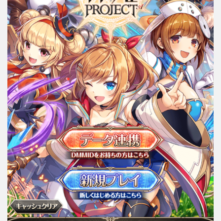
の高
い武
器な
どを
手に
入れ
る
4
【神
姫
Project】
はパーテ
ィ編成が
重要なタ
ーン制バ
トルRPG
ゲーム！
レビュ
ー・評価
まとめ