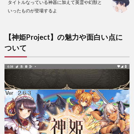
タイトルなっている神器に加えて英霊や幻獣と
姫
いったものが登場するよ
Project】
序盤攻略
のコツに
ついて
【神姫Project】の魅力や面白い点に
3.1
パー
ついて
ティ
全体
の属
性を
統一
させ
る
3.2
イベ
ント
参加
でレ
アリ
ティ