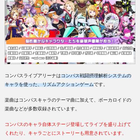
なゲ
ーム
な
の？
2
【コ
ンパ
スラ
イブ
アリ
ー
ナ】
コンパスライブアリーナは
コンパス戦闘摂理解析システムの
の魅
力や
キャラを使った、リズムアクションゲーム
です。
面白
い点
楽曲はコンパスキャラのテーマ曲に加えて、ボーカロイドの
につ
いて
楽曲などが多数収録されています。
2.1
コンパスのキャラ自体ステージ登場してライブを盛り上げて
コン
パス
くれたり、キャラごとにストーリーも用意されています。
のキ