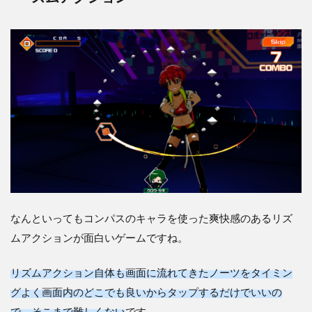
5
【コ
ンパ
スラ
イブ
アリ
ー
ナ】
はコ
ンパ
スの
キャ
ラを
使っ
て爽
なんといってもコンパスのキャラを使った爽快感のあるリズ
快な
リズ
ムアクションが面白いゲームですね。
ムア
クシ
リズムアクション自体も画面に流れてきたノーツをタイミン
ョン
が楽
グよく画面内のどこでも良いからタップするだけでいいの
しめ
で、そこまで難しくない
です。