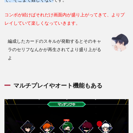
るゲ
ー
ム！
コンボが続けばそれだけ画面内が盛り上がってきて、よりプ
レビ
レイしていて楽しくなっていきます。
ュ
ー・
評価
まと
編成したカードのスキルが発動するとそのキャ
め
ラのセリフなんかが再生されてより盛り上がる
よ
マルチプレイやオート機能もある