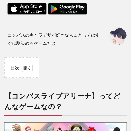
コンパスのキャラデザが好きな人にとってはす
ぐに馴染めるゲームだよ
目次
1
【コ
ンパ
スラ
【コンパスライブアリーナ】ってど
イブ
アリ
んなゲームなの？
ー
ナ】
って
どん