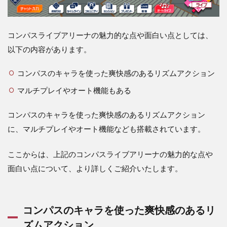
スラ
イブ
アリ
ー
コンパスライブアリーナの魅力的な点や面白い点としては、
ナ】
以下の内容があります。
序盤
攻略
のコ
コンパスのキャラを使った爽快感のあるリズムアクション
ツに
マルチプレイやオート機能もある
つい
て
コンパスのキャラを使った爽快感のあるリズムアクション
4
に、マルチプレイやオート機能なども搭載されています。
【コ
ンパ
スラ
ここからは、上記のコンパスライブアリーナの魅力的な点や
イブ
アリ
面白い点について、より詳しくご紹介いたします。
ー
ナ】
の課
金に
コンパスのキャラを使った爽快感のあるリ
つい
ズムアクション
て