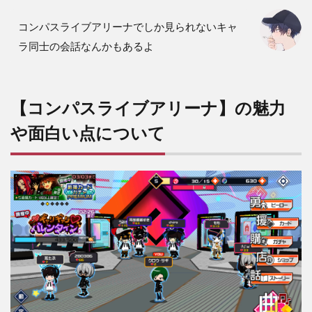
ャラ
を使
コンパスライブアリーナでしか見られないキャ
った
爽快
ラ同士の会話なんかもあるよ
感の
ある
リズ
ムア
【コンパスライブアリーナ】の魅力
クシ
ョン
や面白い点について
2.2
マル
チプ
レイ
やオ
ート
機能
もあ
る
3
【コ
ンパ