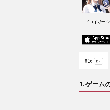
ユメコイガール
目次
1
1.
ゲ
1. ゲーム
ー
ム
の
概
要