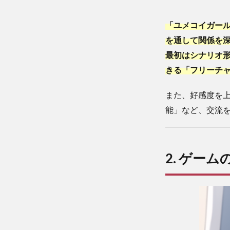
い
て
「ユメコイガー
5
を通して関係を
5.
最初はシナリオ
ま
きる「フリーチ
と
め
また、好感度を
能」など、交流
2. ゲーム