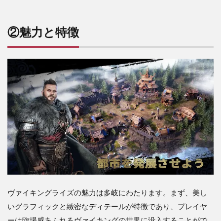
略
に
つ
②魅力と特徴
い
て
5
⑤
ま
と
め
ヴァイキングライズの魅力は多岐にわたります。まず、美し
いグラフィックと緻密なディテールが特徴であり、プレイヤ
ーは臨場感あふれるヴァイキングの世界に没入することがで