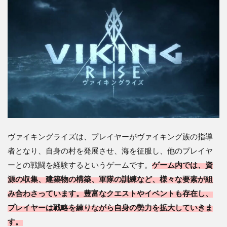
魅
力
と
特
徴
3
③
課
金
ア
イ
テ
ム
ヴァイキングライズは、プレイヤーがヴァイキング族の指導
に
つ
者となり、自身の村を発展させ、海を征服し、他のプレイヤ
い
ーとの戦闘を経験するというゲームです。
ゲーム内では、資
て
源の収集、建築物の構築、軍隊の訓練など、様々な要素が組
4
み合わさっています。豊富なクエストやイベントも存在し、
④
序
プレイヤーは戦略を練りながら自身の勢力を拡大していきま
盤
す。
攻