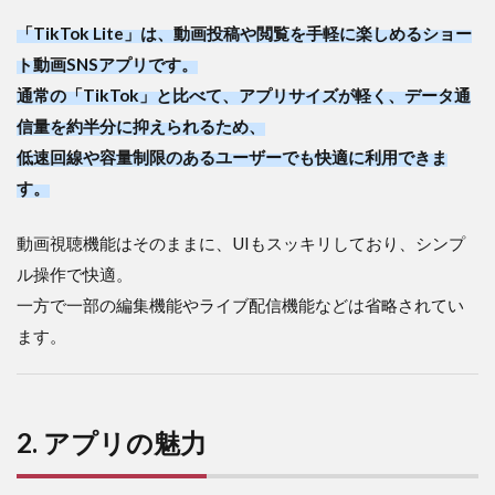
4.
「TikTok Lite」は、動画投稿や閲覧を手軽に楽しめるショー
課
金
ト動画SNSアプリです。
に
通常の「TikTok」と比べて、アプリサイズが軽く、データ通
つ
信量を約半分に抑えられるため、
い
て
低速回線や容量制限のあるユーザーでも快適に利用できま
5
す。
5.
ま
動画視聴機能はそのままに、UIもスッキリしており、シンプ
と
め
ル操作で快適。
一方で一部の編集機能やライブ配信機能などは省略されてい
ます。
2. アプリの魅力