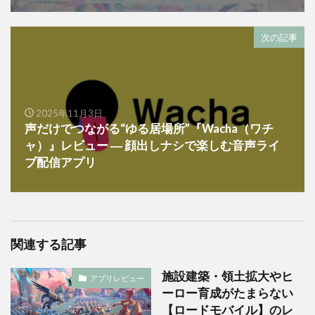
次の記事
2025年11月3日
声だけでつながる“ゆる居場所”『Wacha（ワチ
ャ）』レビュー ― 顔出しナシで楽しむ音声ライ
ブ配信アプリ
関連する記事
施設建築・領土拡大やヒ
アプリレビュー
ーロー育成がたまらない
【ロードモバイル】のレ