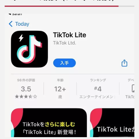
（ア
プリ
の概
要）
2
2.
ア
プ
リ
の
魅
力
3
3.
序盤
攻略
（使
い始
め
方）
4