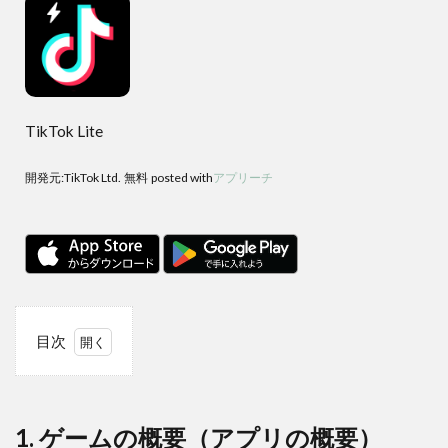
TikTok Lite
開発元:
TikTok Ltd.
無料
posted with
アプリーチ
目次
1
1.
ゲー
ムの
1. ゲームの概要（アプリの概要）
概要