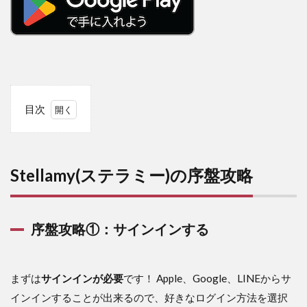
目次
1
Stellamy(ス
テラミー)
の序盤攻略
Stellamy(ステラミー)の序盤攻略
1.1
序盤
攻略
序盤攻略①：サインインする
①：
サイ
ンイ
ンす
まずは
サインインが必要
です！
Apple、Google、LINEからサ
る
インインすることが出来る
ので、好きなログイン方法を選択
1.2