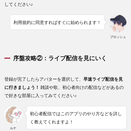
してください♪
序盤
攻略
②：
利用規約に同意すればすぐに始められます！
ライ
ブ配
信を
ブロッシュ
見に
いく
2
序盤攻略②：ライブ配信を見にいく
Stellamy(ス
テラミー)
の面白い所
登録が完了したらアバターを選択して、
早速ライブ配信を見
2.1
に行きましょう！
雑談や歌、初心者向けの配信などがある
の
面白
い所
で好きな部屋に入ってみてください♪
①：
配信
者が
初心者配信ではこのアプリのやり方などを詳し
多い
く教えてくれますよ！
2.2
ルナ