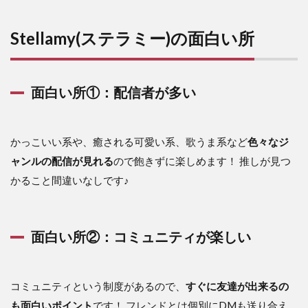
面白
い所
②：
Stellamy(ステラミー)の面白い所
コミ
ュニ
ティ
が楽
面白い所①：配信者が多い
しい
3
Stellamy(ス
かっこいい系や、癒される可愛い系、歌うま系など
色々なジ
テラミー)
の評価は？
ャンルの配信が見れる
ので飽きずに楽しめます！
推しが見つ
かること間違いなし
です♪
4
Stellamy(ス
テラミー)
の良い口コ
面白い所②：コミュニティが楽しい
ミ
5
Stellamy(ス
コミュニティという制度があるので、
すぐに友達が出来るの
テラミー)
の悪い口コ
も面白いポイント
です！
フレンドとは個別にDMも送り合え