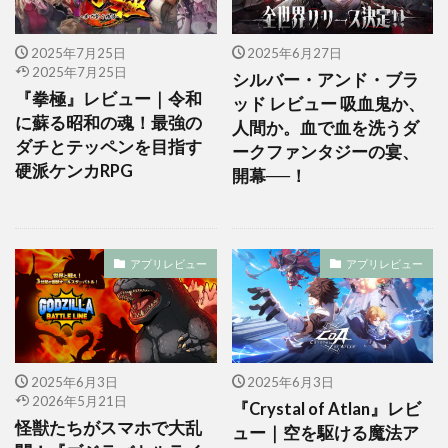
2025年7月25日
2025年6月27日
2025年7月25日
シルバー・アンド・ブラ
『拳極』レビュー｜令和
ッド レビュー 吸血鬼か、
に蘇る昭和の魂！最強の
人間か。血で血を洗うダ
ダチとテッペンを目指す
ークファンタジーの宴、
硬派ケンカRPG
開幕──！
アプリレビュー
アプリレビュー
2025年6月3日
2025年6月3日
2026年5月21日
『Crystal of Atlan』レビ
怪獣たちがスマホで大乱
ュー｜空を駆ける魔法ア