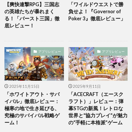
【爽快連撃RPG】三国志
「ワイルドウエストで勝
の英雄たちが暴れまく
負せよ！『Governor of
る！「バースト三国」徹
Poker 3』徹底レビュー」
底レビュー！
アプリレビュー
アプリレビュー
2025年11月15日
2025年9月11日
「ホワイトアウト・サバ
「ACECRAFT（エースク
イバル」徹底レビュー：
ラフト）」レビュー：弾
極寒の地で生き延びる、
幕STGの新風！レトロな
究極のサバイバル戦略ゲ
世界と“協力プレイ”が魅力
ーム！
の“手軽に本格派”ゲーム