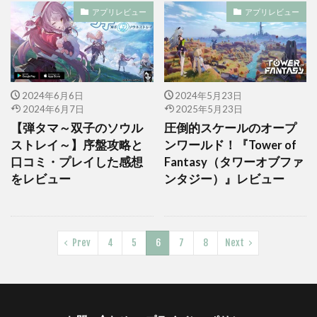
アプリレビュー
アプリレビュー
2024年6月6日
2024年5月23日
2024年6月7日
2025年5月23日
【弾タマ～双子のソウル
圧倒的スケールのオープ
ストレイ～】序盤攻略と
ンワールド！『Tower of
口コミ・プレイした感想
Fantasy（タワーオブファ
をレビュー
ンタジー）』レビュー
Prev
4
5
6
7
8
Next