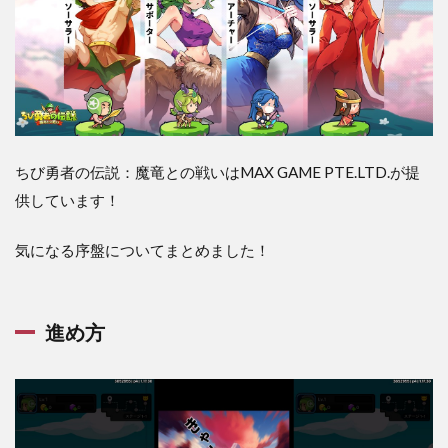
方
2
ちび
勇者
の伝
説：
魔竜
との
ちび勇者の伝説：魔竜との戦いはMAX GAME PTE.LTD.が提
戦い
の面
供しています！
白い
所
気になる序盤についてまとめました！
2.1
どん
どん
スト
進め方
ーリ
ーが
展開
して
いく