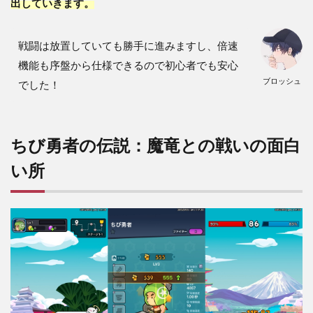
出していきます。
との
戦い
の良
戦闘は放置していても勝手に進みますし、倍速
い口
コミ
機能も序盤から仕様できるので初心者でも安心
ブロッシュ
でした！
5
ちび
勇者
の伝
説：
ちび勇者の伝説：魔竜との戦いの面白
魔竜
い所
との
戦い
の悪
い口
コミ
6
ちび
勇者
の伝
説：
魔竜