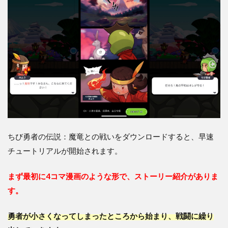
2.2
イラ
スト
が可
愛い
3
ちび
勇者
の伝
説：
魔竜
との
戦い
ちび勇者の伝説：魔竜との戦いをダウンロードすると、早速
の評
価
チュートリアルが開始されます。
は？
4
まず最初に4コマ漫画のような形で、ストーリー紹介がありま
ちび
す。
勇者
の伝
説：
勇者が小さくなってしまったところから始まり、戦闘に繰り
魔竜