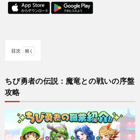
目次
1
ちび
勇者
の伝
ちび勇者の伝説：魔竜との戦いの序盤
説：
魔竜
攻略
との
戦い
の序
盤攻
略
1.1
進め