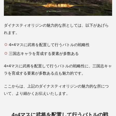
序盤
攻略
のコ
ツに
つい
て
ダイナスティオリジンの魅力的な所としては、以下があげら
れます。
4
【ダ
イナ
4×4マスに武将を配置して行うバトルの戦略性
ステ
三国志キャラを育成する要素が多数ある
ィオ
リジ
ン】
4×4マスに武将を配置して行うバトルの戦略性に、三国志キャ
の課
ラを育成する要素が多数ある点も魅力的です。
金に
つい
て
ここからは、上記のダイナスティオリジンの魅力的な所につ
5
いて、より細かくお伝えいたします。
【ダ
イナ
ステ
ィオ
4×4マスに武将を配置して行うバトルの戦