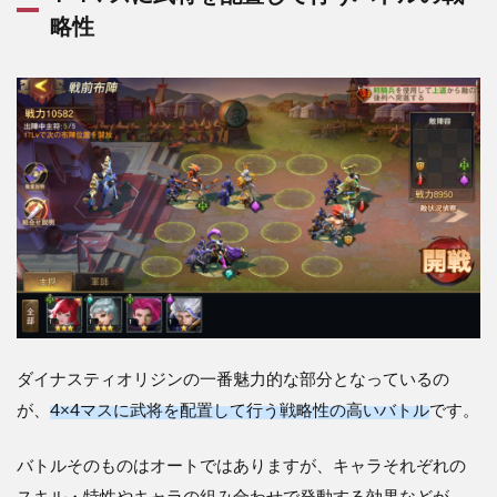
リジ
略性
ン】
は三
国志
キャ
ラを
配
置・
編成
して
行う
戦略
性の
高い
バト
ルが
面白
いゲ
ダイナスティオリジンの一番魅力的な部分となっているの
ー
ム！
が、
4×4マスに武将を配置して行う戦略性の高いバトル
です。
レビ
ュ
バトルそのものはオートではありますが、キャラそれぞれの
ー・
評価
スキル・特性やキャラの組み合わせで発動する効果などが、