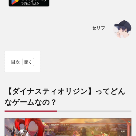
セリフ
目次
1
【ダ
イナ
ステ
【ダイナスティオリジン】ってどん
ィオ
リジ
なゲームなの？
ン】
って
どん
なゲ
ーム
な