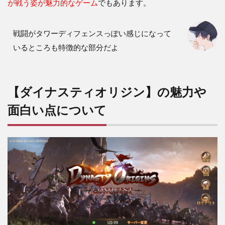
が戦う姿が魅力的なゲーム
でもあります。
バト
ルの
戦略
戦闘がタワーディフェンスっぽい感じになって
性
いるところも特徴的な部分だよ
2.2
三国
志キ
ャラ
【ダイナスティオリジン】の魅力や
を育
成す
面白い点について
る要
素が
多数
ある
3
【ダ
イナ
ステ
ィオ
リジ
ン】