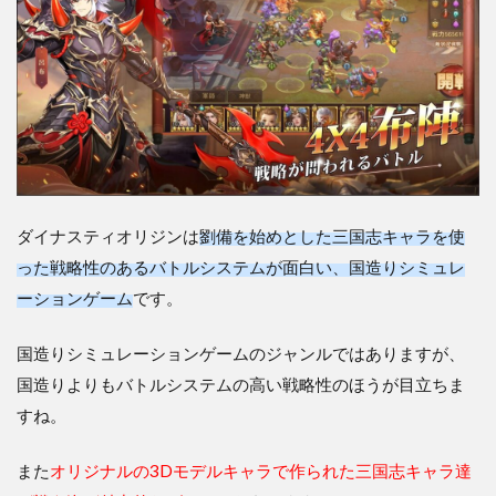
の？
2
【ダ
イナ
ステ
ィオ
リジ
ン】
の魅
力や
ダイナスティオリジンは
劉備を始めとした三国志キャラを使
面白
い点
った戦略性のあるバトルシステムが面白い、国造りシミュレ
につ
ーションゲーム
です。
いて
2.1
国造りシミュレーションゲームのジャンルではありますが、
4×4
国造りよりもバトルシステムの高い戦略性のほうが目立ちま
マス
に武
すね。
将を
配置
また
オリジナルの3Dモデルキャラで作られた三国志キャラ達
して
行う